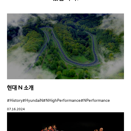
현대 N 소개
#History
#HyundaiN
#NHighPerformance
#NPerformance
07.16.2024