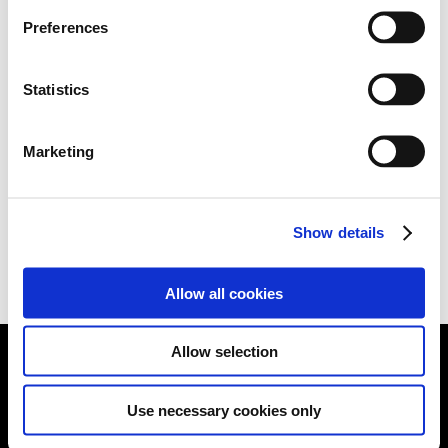
s
Preferences
e
n
DNA
t
Statistics
S
#History
#HyundaiN
#NHighPerformance
#NPerformance
e
Marketing
07.16.2024
l
e
c
Show details
t
i
o
Allow all cookies
n
Allow selection
브랜드
Use necessary cookies only
모델