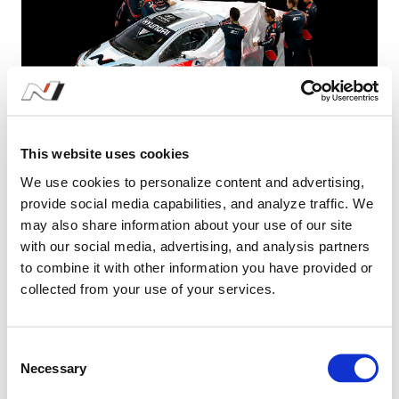
This website uses cookies
History
We use cookies to personalize content and advertising,
provide social media capabilities, and analyze traffic. We
#History
#HyundaiN
#NHighPerformance
#NPerformance
may also share information about your use of our site
07.16.2024
with our social media, advertising, and analysis partners
to combine it with other information you have provided or
collected from your use of your services.
C
Necessary
o
n