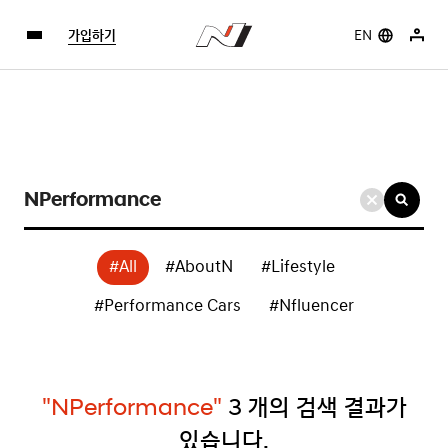
가입하기
EN
검
색
키
#All
#AboutN
#Lifestyle
워
드
#Performance Cars
#Nfluencer
입
력
"NPerformance"
3
개의 검색 결과가
있습니다.