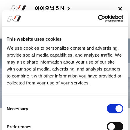
아이오닉 5 N
외장
내장
부착
1
2
3
파츠
파츠
확인하기
This website uses cookies
We use cookies to personalize content and advertising,
provide social media capabilities, and analyze traffic. We
may also share information about your use of our site
with our social media, advertising, and analysis partners
to combine it with other information you have provided or
collected from your use of your services.
C
Necessary
o
n
색상
s
Preferences