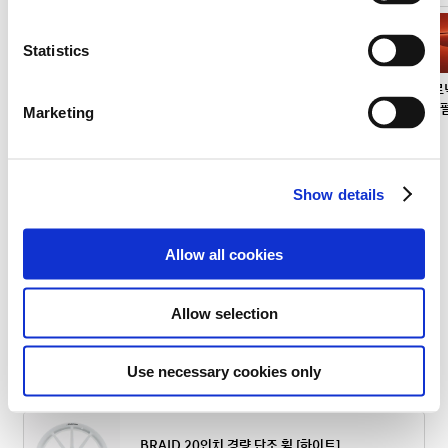
e
n
t
Statistics
S
퍼포먼스
퍼포먼스
에코트로닉
어비스블랙펄
사이버
에코트로닉
아틀라스
소울트로
e
블루
블루
그레이펄
그레이
그레이
화이트
오렌지 
Marketing
l
매트
메탈릭
매트
e
c
Show details
t
i
휠
o
Allow all cookies
n
Allow selection
BRAID 20인치 경량 단조 휠 [블랙]
₩ 5,350,000
Use necessary cookies only
BRAID 20인치 경량 단조 휠 [화이트]