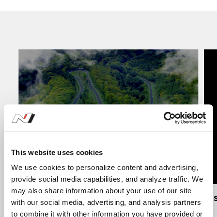
This website uses cookies
현대 N 소개
We use cookies to personalize content and advertising,
provide social media capabilities, and analyze traffic. We
#History
#HyundaiN
#NHighPerformance
#NPerformance
may also share information about your use of our site
Hi
with our social media, advertising, and analysis partners
to combine it with other information you have provided or