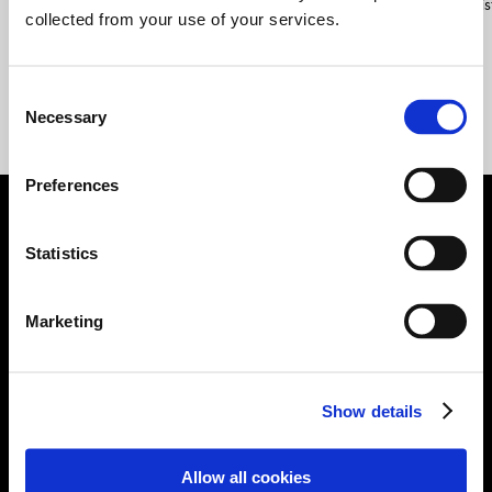
#His
collected from your use of your services.
C
Necessary
o
n
s
Preferences
e
n
브랜드
t
Statistics
S
모델
e
Marketing
l
이벤트/경험
e
c
Show details
t
N 오너스 클럽
i
o
N 퍼포먼스 컨피규레이터
Allow all cookies
n