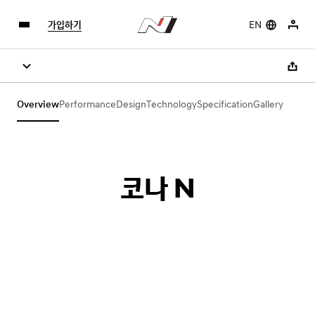
가입하기
EN
Overview
Performance
Design
Technology
Specification
Gallery
코나 N