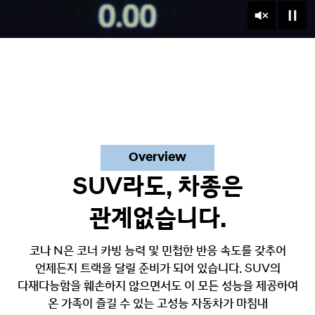
판
형
태
를
교
차
로
보
여
주
는
Overview
영
SUV라도,
차종은
상
관계없습니다.
코나 N은 코너 카빙 능력 및 민첩한 반응 속도를 갖추어
언제든지 트랙을 달릴 준비가 되어 있습니다.
SUV의
다재다능함을 훼손하지 않으면서도 이 모든 성능을 제공하여
온 가족이 즐길 수 있는 고성능 자동차가 마침내