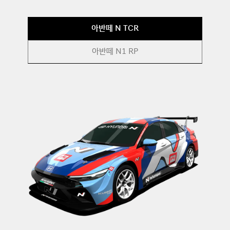
의
최
아반떼 N TCR
종
테
아반떼 N1 RP
스
트
2
0
1
8
i
3
0
N
T
C
R
i
3
0