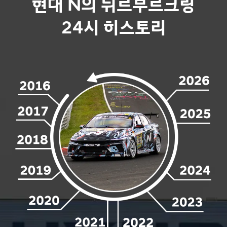
현대 N의 뉘르부르크링
24시 히스토리