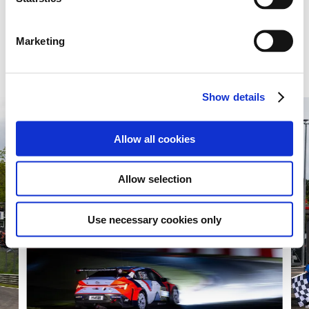
N
위치한 뉘르부르크링(Nürburgring)과 남양(Namyang)
S
브
연구소에서 유래하였습니다.
‘녹색지옥’으로 알려진
e
랜
Marketing
뉘르부르크링은 N 브랜드 모든 고성능 차량이 스스로의
l
드
한계를 시험하는 도전의 무대입니다.
e
출
c
시
Show details
및
t
2
i
.
o
Allow all cookies
0
n
리
터
Allow selection
터
보
엔
Use necessary cookies only
진
테
스
트
사