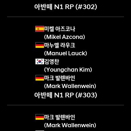
참
아반떼 N1 RP (#302)
가
,
성
공
미켈 아즈코나
적
(Mikel Azcona)
인
마누엘 라우크
성
능
(Manuel Lauck)
입
김영찬
증
(Youngchan Kim)
2
마크 발렌바인
0
2
(Mark Wallenwein)
0
아반떼 N1 RP (#303)
V
e
l
마크 발렌바인
o
s
(Mark Wallenwein)
t