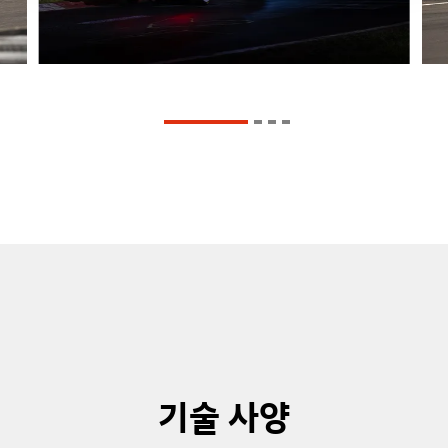
전
공
지
2
0
1
7
i
3
0
N
N
최
초
모
델
인
i
3
기술 사양
0
N