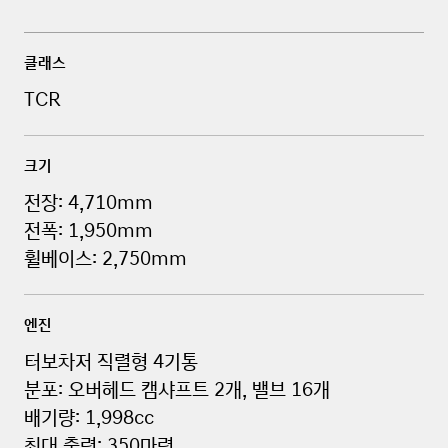
N
T
아반떼 N TCR 기술 사양
C
division
클래스
R
의
TCR
성
detail
능
과
크기
내
전장: 4,710mm
구
성
전폭: 1,950mm
테
휠베이스: 2,750mm
스
트
2
엔진
0
1
터보차저 직렬형 4기통
9
분포: 오버헤드 캠샤프트 2개, 밸브 16개
V
배기량: 1,998cc
e
최대 출력: 350마력
l