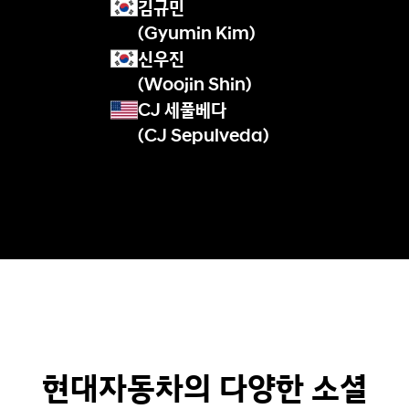
김규민
e
(Gyumin Kim)
r
N
신우진
T
(Woojin Shin)
C
CJ 세풀베다
R
(CJ Sepulveda)
i
3
0
N
T
C
R
i
3
0
F
a
s
현대자동차의 다양한 소셜
t