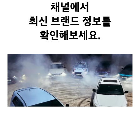
b
채널에서
a
c
최신 브랜드 정보를
k
N
확인해보세요.
N
최
초
U
N
S
P
3
T
클
래
스
우
승
으