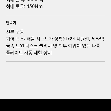
o
최대 토크: 450Nm
s
t
e
변속기
r
전륜 구동
N
T
기어 박스: 패들 시프트가 장착된 6단 시퀀셜, 세라믹
C
금속 트윈 디스크 클러치 및 외부 예압이 있는 다중
R
플레이트 차동 제한 장치
i
3
0
N
T
C
R
i
3
0
F