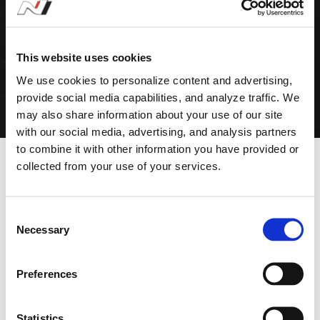
This website uses cookies
2
0
We use cookies to personalize content and advertising,
1
provide social media capabilities, and analyze traffic. We
6
may also share information about your use of our site
N
with our social media, advertising, and analysis partners
파
to combine it with other information you have provided or
워
collected from your use of your services.
트
레
인
C
이
Necessary
장
o
전설적인 레이싱 트랙,
착
n
된
전설적인 레이스
s
Preferences
i
e
3
N 브랜드와 뉘르부르크링의 인연은 깊은 역사와 열정에서
n
0
비롯됩니다.
현대 N의 'N'은 현대자동차의 기술 센터가
t
Statistics