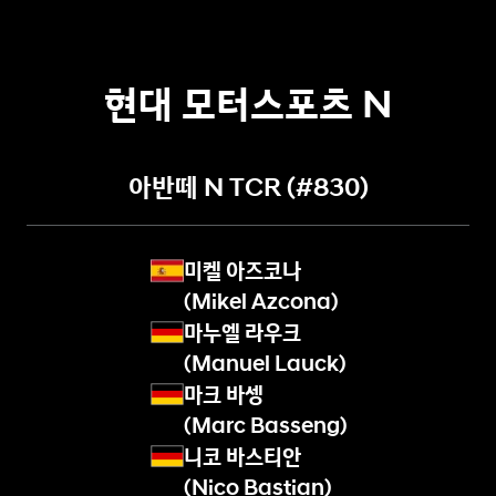
a
s
t
b
현대 모터스포츠 N
a
c
k
N
아반떼 N TCR (#830)
다
수
의
미켈 아즈코나
N
(Mikel Azcona)
차
량
마누엘 라우크
라
(Manuel Lauck)
인
마크 바셍
업
(Marc Basseng)
으
로
니코 바스티안
첫
(Nico Bastian)