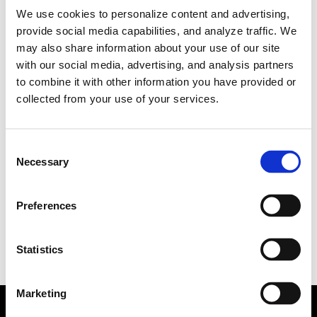
We use cookies to personalize content and advertising,
provide social media capabilities, and analyze traffic. We
may also share information about your use of our site
with our social media, advertising, and analysis partners
to combine it with other information you have provided or
collected from your use of your services.
WRC
#TCR
#WRC
#Nürburgring24h
C
Necessary
o
07.16.2024
n
s
Preferences
e
n
t
Statistics
S
e
Marketing
l