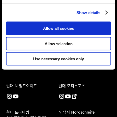
e
브랜드
c
Show details
t
모델
i
o
Allow all cookies
이벤트/경험
n
Allow selection
N 오너스 클럽
Use necessary cookies only
N 퍼포먼스 컨피규레이터
현대 N 월드와이드
현대 모터스포츠
현대 드라이빙
N 택시 Nordschleife