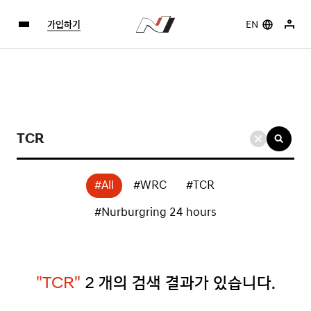
가입하기
EN
검
색
키
#All
#WRC
#TCR
워
드
#Nurburgring 24 hours
입
력
"TCR"
2
개의 검색 결과가 있습니다.