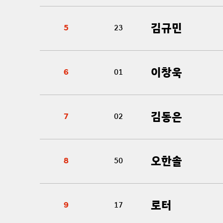
김규민
5
23
이창욱
6
01
김동은
7
02
오한솔
8
50
로터
9
17