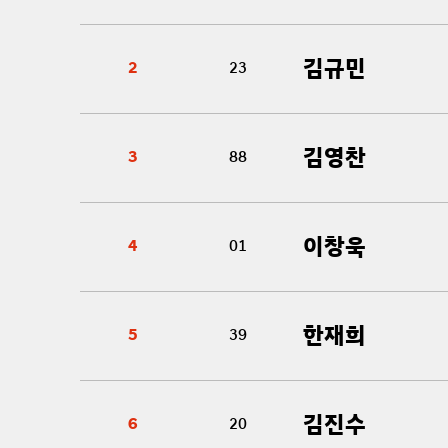
김규민
2
23
김영찬
3
88
이창욱
4
01
한재희
5
39
김진수
6
20