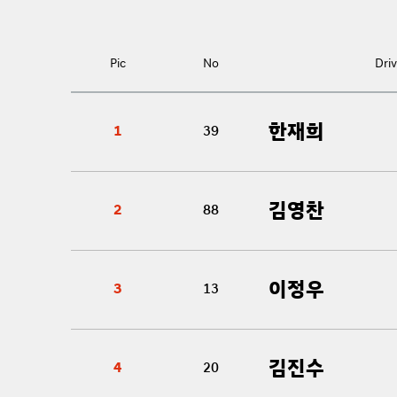
Pic
No
Driv
한재희
1
39
김영찬
2
88
이정우
3
13
김진수
4
20