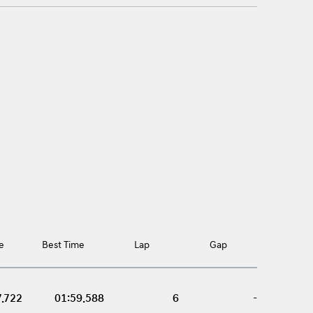
e
Best Time
Lap
Gap
7.722
01:59.588
6
-