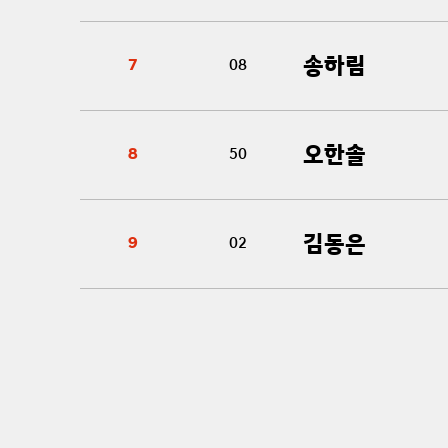
송하림
7
08
오한솔
8
50
김동은
9
02