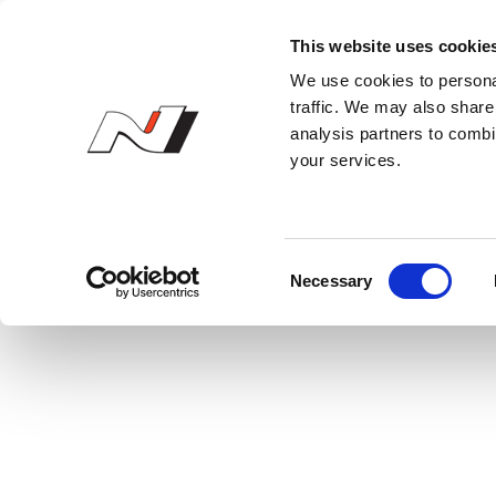
N 오너스 클럽
This website uses cookie
We use cookies to personal
traffic. We may also share 
analysis partners to combi
your services.
C
Necessary
o
n
s
e
n
t
S
e