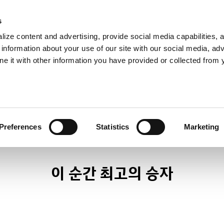
s
ize content and advertising, provide social media capabilities, 
information about your use of our site with our social media, adv
ne it with other information you have provided or collected from 
Round Resul
Preferences
Statistics
Marketing
이 순간 최고의 승자