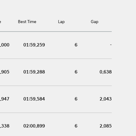
e
Best Time
Lap
Gap
.000
01:59.259
6
-
.905
01:59.288
6
0.638
.947
01:59.584
6
2.043
.338
02:00.899
6
2.085