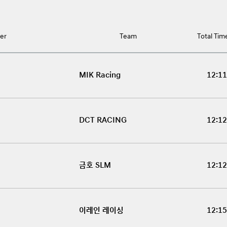
Round Result
er
Team
Total Tim
MIK Racing
12:11
DCT RACING
12:12
금호 SLM
12:12
이레인 레이싱
12:15