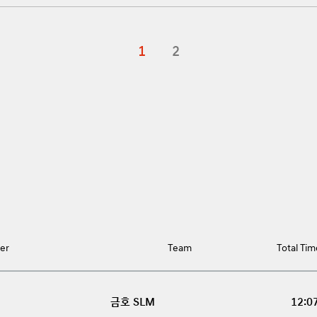
1
2
Round Result
er
Team
Total Tim
금호 SLM
12:0