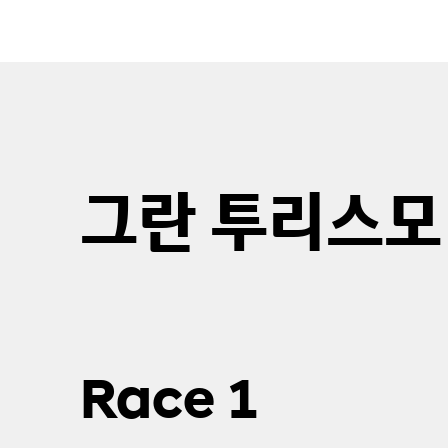
l
e
c
t
i
o
n
그란 투리스모
Race 1