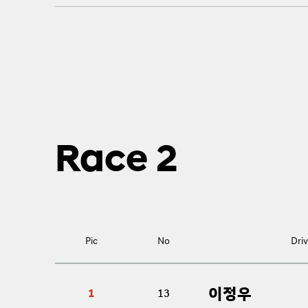
Race 2
Pic
No
Driv
이정우
1
13