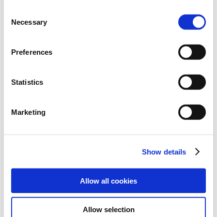
C
Necessary
o
n
첨부 파일
s
Preferences
e
n
t
Statistics
GRANTURISMO-eN1-Rd3-result-FIN.pdf
S
e
Marketing
l
e
c
Show details
t
목록으로
i
o
Allow all cookies
n
Allow selection