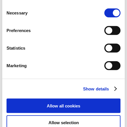
C
Necessary
o
n
첨부 파일
s
Preferences
e
n
t
Statistics
N1-Result.jpg
S
e
Marketing
l
e
c
Show details
t
목록으로
i
o
Allow all cookies
n
Allow selection