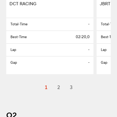
DCT RACING
JBRT M
-
02:20.0
-
-
1
2
3
Q2