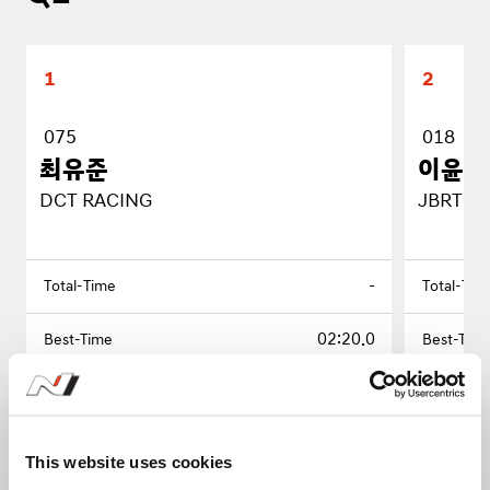
1
2
075
018
최유준
이윤재
DCT RACING
JBRT M
-
02:20.0
-
-
This website uses cookies