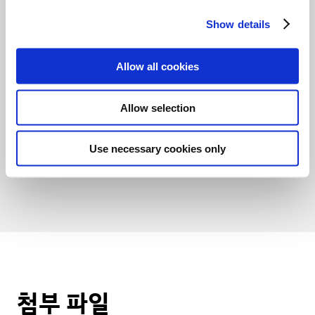
c
02:19.9
Show details
t
i
-
o
Allow all cookies
n
-
Allow selection
Use necessary cookies only
1
2
3
첨부 파일