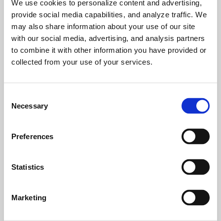
We use cookies to personalize content and advertising,
provide social media capabilities, and analyze traffic. We
may also share information about your use of our site
1
2
3
with our social media, advertising, and analysis partners
to combine it with other information you have provided or
collected from your use of your services.
Q3
C
Necessary
o
1
2
n
s
Preferences
e
075
051
n
최유준
김학규
t
Statistics
DCT RACING
다함 모터
S
e
Marketing
l
-
e