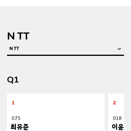
N TT
N TT
Q1
1
2
075
018
최유준
이윤재