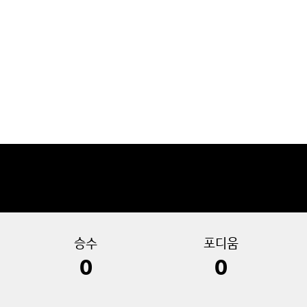
승수
포디움
0
0