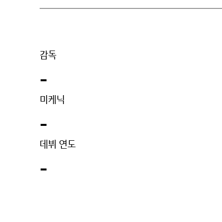
감독
-
미케닉
-
데뷔 연도
-