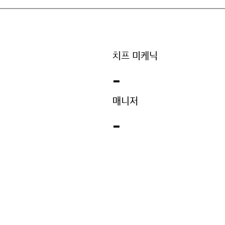
치프 미케닉
-
매니저
-