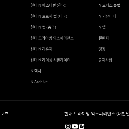
현대 N 페스티벌 (한국)
N 오너스 클럽
현대 N 트로피 컵 (미국)
N 커뮤니티
현대 N 컵 (중국)
N 맵
현대 드라이빙 익스피리언스
챌린지
현대 N 라운지
랭킹
현대 N 레이싱 시뮬레이터
공지사항
N 택시
N Archive
스포츠
현대 드라이빙 익스피리언스 (대한민