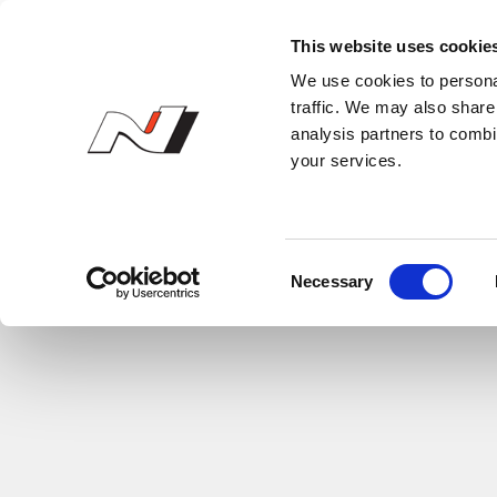
N 오너스 클럽
This website uses cookie
We use cookies to personal
traffic. We may also share 
analysis partners to combi
your services.
C
Necessary
o
n
s
e
n
t
S
e