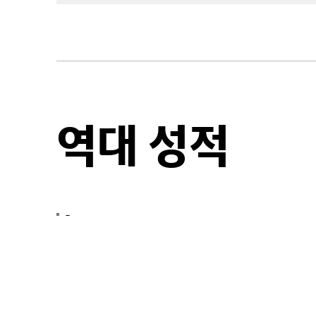
역대 성적
-