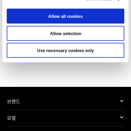
i
o
Allow all cookies
n
Allow selection
목록으로
Use necessary cookies only
브랜드
모델