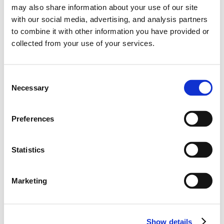
may also share information about your use of our site
with our social media, advertising, and analysis partners
to combine it with other information you have provided or
2026
collected from your use of your services.
0
포인트
0
순위
C
Necessary
o
0
0
승수
포디움
n
s
Preferences
0
폴 포지션
e
n
t
Statistics
S
e
Marketing
l
역대 성적
e
c
-
Show details
t