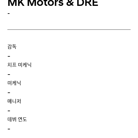
MK Motors & DRE
-
감독
-
치프 미케닉
-
미케닉
-
매니저
-
데뷔 연도
-