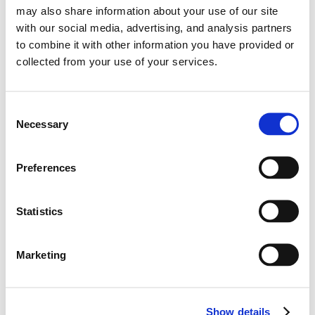
may also share information about your use of our site
with our social media, advertising, and analysis partners
to combine it with other information you have provided or
2026
collected from your use of your services.
0
포인트
0
순위
C
Necessary
o
0
0
승수
포디움
n
s
Preferences
0
폴 포지션
e
n
t
Statistics
S
e
Marketing
l
역대 성적
e
c
-
Show details
t