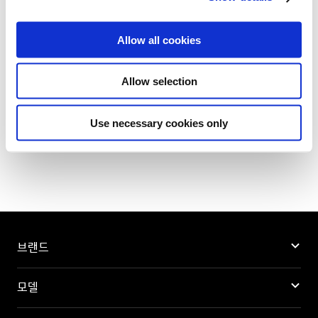
i
o
Allow all cookies
n
Allow selection
목록으로
Use necessary cookies only
브랜드
모델