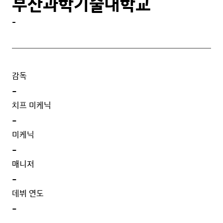
부산과학기술대학교
-
감독
-
치프 미케닉
-
미케닉
-
매니저
-
데뷔 연도
-