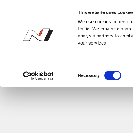
N 오너스 클럽
This website uses cookie
We use cookies to personal
traffic. We may also share 
analysis partners to combi
your services.
C
Necessary
o
n
s
e
n
t
S
e