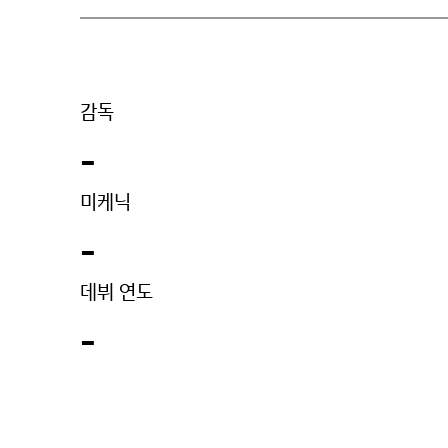
감독
-
미케닉
-
데뷔 연도
-