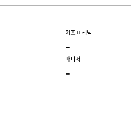
치프 미케닉
-
매니저
-