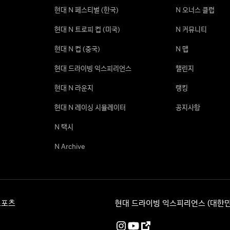
현대 N 페스티벌 (한국)
N 오너스 클럽
현대 N 트로피 컵 (미국)
N 커뮤니티
현대 N 컵 (중국)
N 맵
현대 드라이빙 익스피리언스
챌린지
현대 N 라운지
랭킹
현대 N 레이싱 시뮬레이터
공지사항
N 택시
N Archive
스포츠
현대 드라이빙 익스피리언스 (대한민