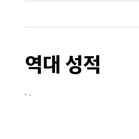
역대 성적
-