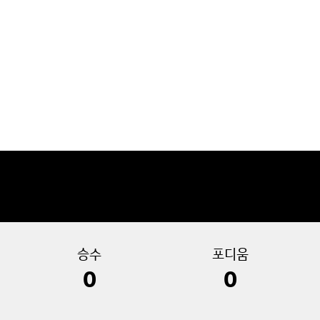
승수
포디움
0
0