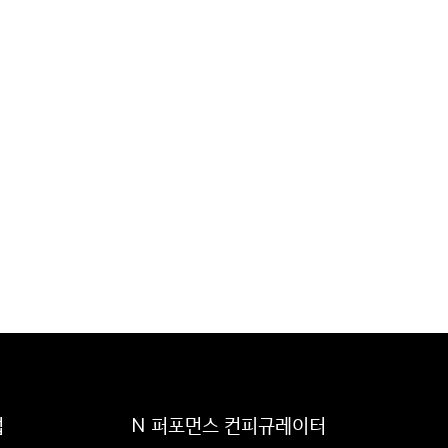
럽
N 퍼포먼스 컨피규레이터