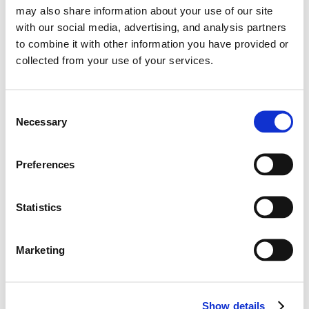
may also share information about your use of our site
with our social media, advertising, and analysis partners
to combine it with other information you have provided or
2026
collected from your use of your services.
0
포인트
0
순위
C
Necessary
o
0
0
승수
포디움
n
s
Preferences
0
폴 포지션
e
n
t
Statistics
S
e
Marketing
l
역대 성적
e
c
-
Show details
t