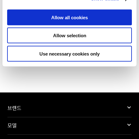
i
o
Allow all cookies
n
Allow selection
목록으로
Use necessary cookies only
브랜드
모델