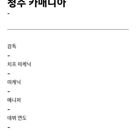
청주 카매니아
-
감독
-
치프 미케닉
-
미케닉
-
매니저
-
데뷔 연도
-