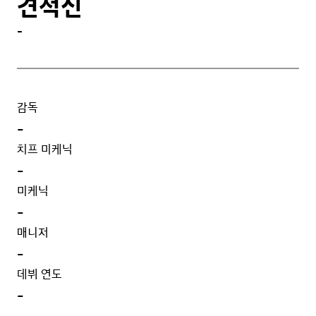
견적신
-
감독
-
치프 미케닉
-
미케닉
-
매니저
-
데뷔 연도
-