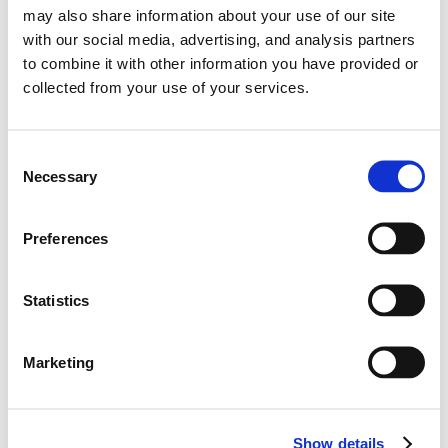
may also share information about your use of our site
with our social media, advertising, and analysis partners
to combine it with other information you have provided or
2026
collected from your use of your services.
0
포인트
0
순위
C
Necessary
o
0
0
승수
포디움
n
s
Preferences
0
폴 포지션
e
n
t
Statistics
S
e
Marketing
l
역대 성적
e
c
-
Show details
t