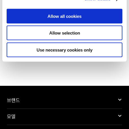
i
o
Allow all cookies
n
Allow selection
목록으로
Use necessary cookies only
브랜드
모델