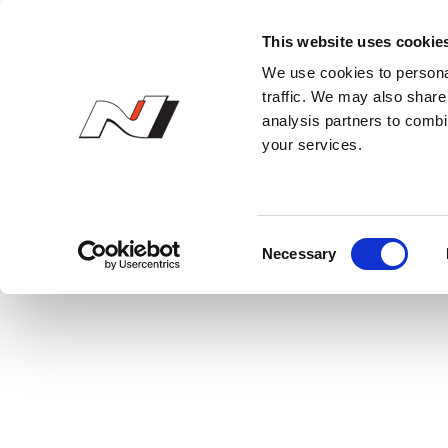
N 오너스 클럽
This website uses cookie
We use cookies to personal
벨로스터 N 퍼포먼스 카
traffic. We may also share 
analysis partners to combi
your services.
C
Necessary
o
n
s
e
n
t
S
e