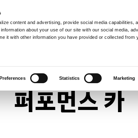
s
ize content and advertising, provide social media capabilities, 
Overview
Performance
Design
Gallery
information about your use of our site with our social media, adv
ne it with other information you have provided or collected from 
벨로스터 N
Preferences
Statistics
Marketing
퍼포먼스 카