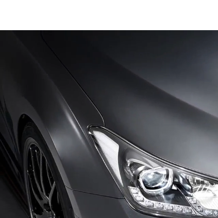
l
e
c
벨
t
로
i
스
o
터
n
N
퍼
포
먼
스
카
모
델
로
,
차
량
외
관