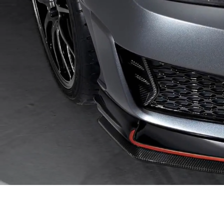
,
전
면
부
,
차
량
내
부
,
후
면
부
를
순
차
적
으
로
표