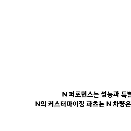
현
한
영
상
N 퍼포먼스는 성능과 특
N의 커스터마이징 파츠는 N 차량은