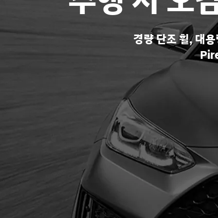
주행 시 오
경량 단조 휠, 대
Pi